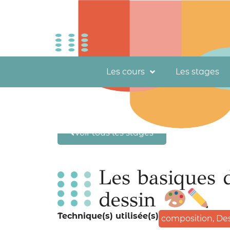
Les cours
Les stages
Voir tous les stages
Les basiques 
dessin
Technique(s) utilisée(s)
composition
,
Des