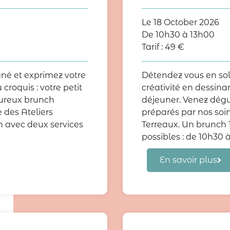
Le
18 October 2026
De 10h30 à 13h00
Tarif :
49
€
né et exprimez votre
Détendez vous en so
 croquis : votre petit
créativité en dessinan
oureux brunch
déjeuner. Venez dég
 des Ateliers
préparés par nos soin
n avec deux services
Terreaux. Un brunch 
possibles : de 10h30 à
En savoir plus