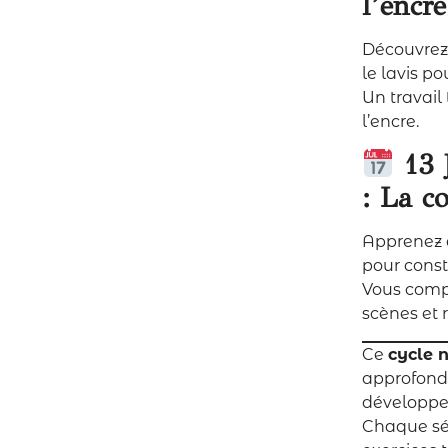
l’encre
Découvrez 
le lavis p
Un travail
l’encre.
13 
: La c
Apprenez à
pour const
Vous compr
scènes et r
Ce
cycle 
approfondi
développer
Chaque sé