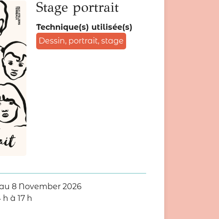
Stage portrait
Technique(s) utilisée(s)
Dessin
,
portrait
,
stage
au
8 November 2026
 h à 17 h