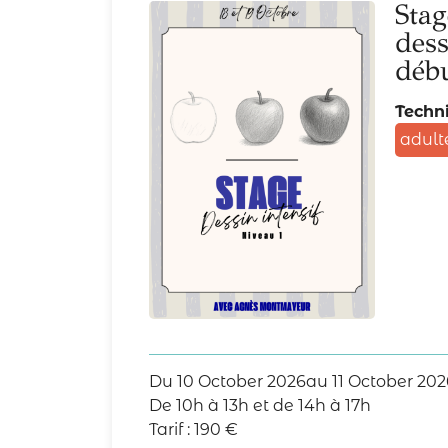
Stag
dess
déb
Techni
adult
Du
10 October 2026
au
11 October 202
De 10h à 13h et de 14h à 17h
Tarif :
190
€