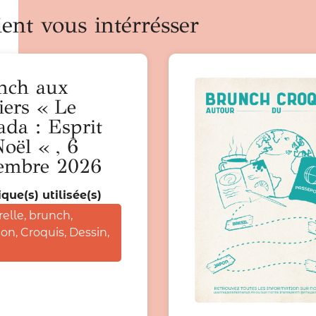
ent vous intérrésser
nch aux
iers « Le
da : Esprit
oël « , 6
embre 2026
que(s) utilisée(s)
elle
,
brunch
,
ion
,
Croquis
,
Dessin
,