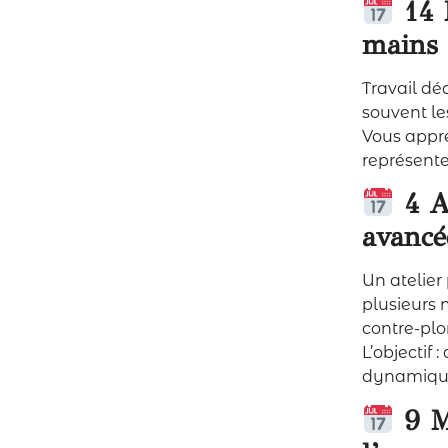
14 
mains 
Travail dé
souvent le
Vous appre
représenter
4 A
avancé
Un atelier
plusieurs 
contre-pl
L’objectif
dynamique
9 M