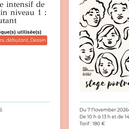
e intensif de
in niveau 1 :
utant
que(s) utilisée(s)
es
,
débutant
,
Dessin
6
Du
7 November 2026
De 10 h à 13 h et de 14
Tarif :
180
€