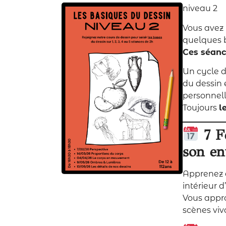
niveau 2
Vous avez 
quelques b
Ces séance
Un cycle 
du dessin 
personnell
Toujours
l
7 Fé
son e
Apprenez à
intérieur 
Vous appro
scènes viv