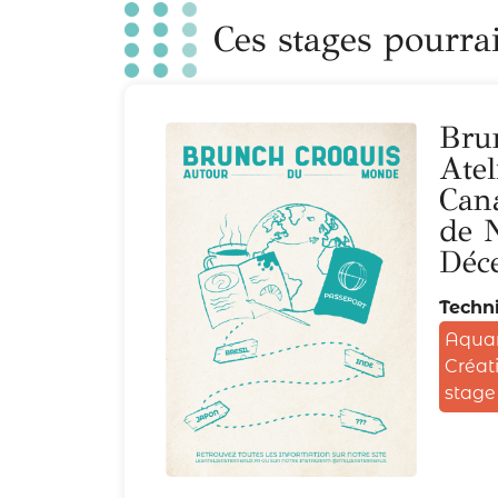
Ces stages pourrai
Bru
Atel
Cana
de N
Déc
Techni
Aquar
Créat
stage