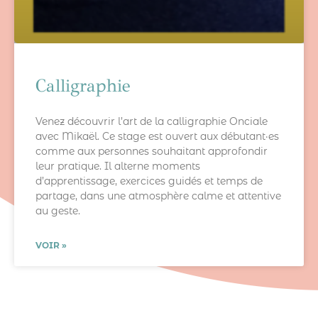
Calligraphie
Venez découvrir l’art de la calligraphie Onciale
avec Mikaël. Ce stage est ouvert aux débutant·es
comme aux personnes souhaitant approfondir
leur pratique. Il alterne moments
d’apprentissage, exercices guidés et temps de
partage, dans une atmosphère calme et attentive
au geste.
VOIR »