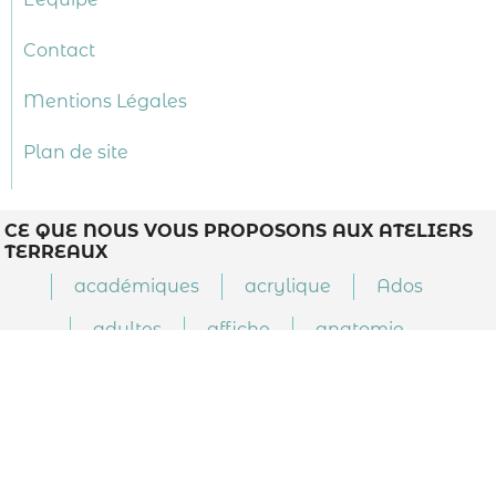
Contact
Mentions Légales
Plan de site
CE QUE NOUS VOUS PROPOSONS AUX ATELIERS
TERREAUX
académiques
acrylique
Ados
adultes
affiche
anatomie
Apprentis Artistes (8-12ans)
Aquarelle
architecture
art thérapie
arts appliqués
arts plastiques
Atelier
atelier libre