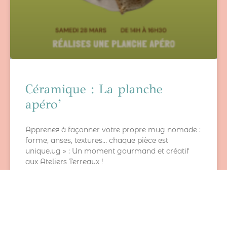
Céramique : La planche
apéro’
Apprenez à façonner votre propre mug nomade :
forme, anses, textures… chaque pièce est
unique.ug » : Un moment gourmand et créatif
aux Ateliers Terreaux !
VOIR »