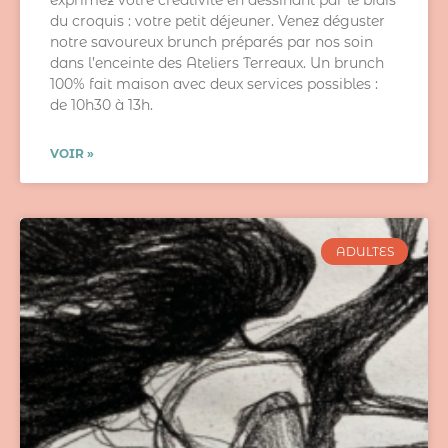
exprimez votre créativité en dessinant par le biais
du croquis : votre petit déjeuner. Venez déguster
notre savoureux brunch préparés par nos soin
dans l’enceinte des Ateliers Terreaux. Un brunch
100% fait maison avec deux services possibles :
de 10h30 à 13h.
VOIR »
ADULTES