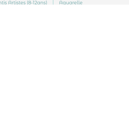
is Artistes (8-12ans)
Aquarelle
re
bijoux
botanique
brunch
composition
confirmé
Croquis
danse
débutant
ts
faïences
fusain
gouache
miere
maquillage
marathon
osaïque
mosaique
motif
iveau 3
ombre
parents
Perspective
pochoir
portrait
ylisme
styliste
technique