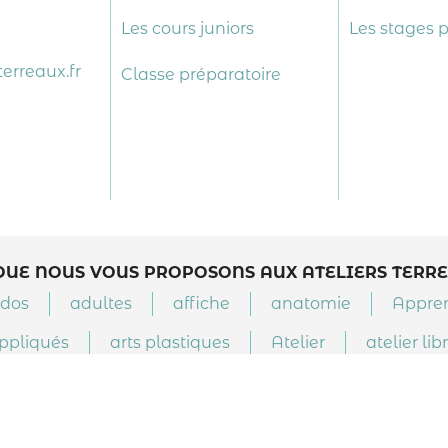
Les cours juniors
Les stages 
erreaux.fr
Classe préparatoire
QUE NOUS VOUS PROPOSONS AUX ATELIERS TERR
dos
adultes
affiche
anatomie
Apprent
appliqués
arts plastiques
Atelier
atelier lib
ceramique
clair-obscur
cocktail
collage
rs
couture
crayons
Création
crochet