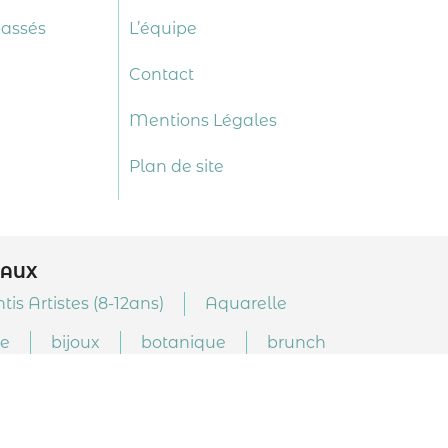
passés
L’équipe
Contact
Mentions Légales
Plan de site
EAUX
is Artistes (8-12ans)
Aquarelle
re
bijoux
botanique
brunch
composition
confirmé
Croquis
danse
débutant