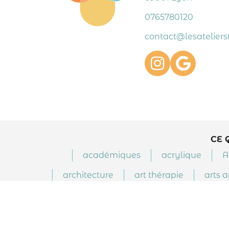
0765780120
contact@lesatelierst
CE 
académiques
acrylique
A
architecture
art thérapie
arts 
calligraphie
céramique
contemporaine
corps
couleu