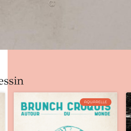
essin
AQUARELLE