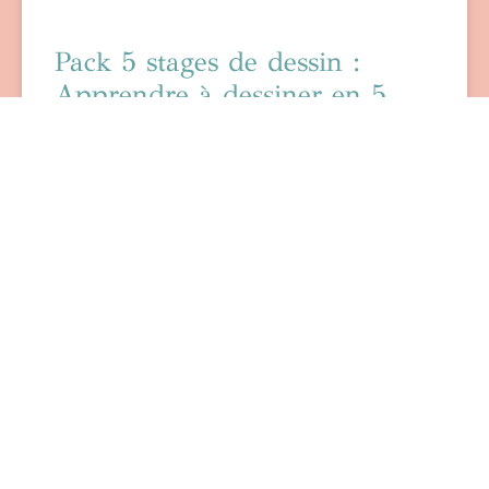
Pack 5 stages de dessin :
Apprendre à dessiner en 5
étapes
Une formation complète en dessin sur 5 week-
ends Vous avez toujours rêvé d’apprendre à
dessiner sans oser vous lancer ?Ou vous
cherchez à consolider vos
VOIR »
ADULTES