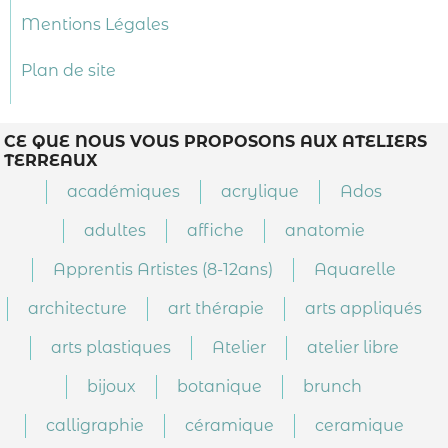
Mentions Légales
Plan de site
CE QUE NOUS VOUS PROPOSONS AUX ATELIERS
TERREAUX
académiques
acrylique
Ados
adultes
affiche
anatomie
Apprentis Artistes (8-12ans)
Aquarelle
architecture
art thérapie
arts appliqués
arts plastiques
Atelier
atelier libre
bijoux
botanique
brunch
calligraphie
céramique
ceramique