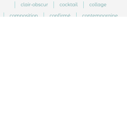
clair-obscur
cocktail
collage
composition
confirmé
contemporaine
corps
couleurs
couture
crayons
Création
crochet
Croquis
danse
débutant
design
design d'espace
Dessin
dessin d'observation
DIY
duo
enfants
faïences
fusain
gouache
grouache
histoire de l'art
illustration
intermédiaire
juniors
lavis
lumiere
maquillage
marathon
marbre
marteline
matisse
mode
modelage